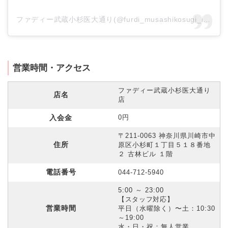
ファディー武蔵小杉医大通り(@furdi_musashikosugi_idaidori)がシェアした投稿
営業時間・アクセス
ファディー武蔵小杉医大通り
店名
店
入会金
0円
〒211-0063 神奈川県川崎市中
住所
原区小杉町１丁目５１８番地
２ 古林ビル １階
電話番号
044-712-5940
5:00 ～ 23:00
【スタッフ対応】
営業時間
平日（水曜除く）〜土：10:30
～19:00
水・日・祝：無人営業