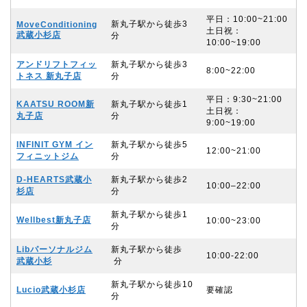
平⽇：10:00~21:00
新丸子駅から徒歩3
MoveConditioning
⼟⽇祝：
武蔵小杉店
分
10:00~19:00
アンドリフトフィッ
新丸子駅から徒歩3
8:00~22:00
トネス 新丸子店
分
平日：9:30~21:00
KAATSU ROOM新
新丸子駅から徒歩1
土日祝：
丸子店
分
9:00~19:00
INFINIT GYM イン
新丸子駅から徒歩5
12:00~21:00
フィニットジム
分
D-HEARTS武蔵小
新丸子駅から徒歩2
10:00–22:00
杉店
分
新丸子駅から徒歩1
Wellbest新丸子店
10:00~23:00
分
Libパーソナルジム
新丸子駅から徒歩
10:00-22:00
武蔵小杉
分
新丸子駅から徒歩10
Lucio武蔵小杉店
要確認
分