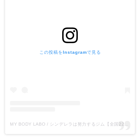
この投稿をInstagramで見る
MY BODY LABO / シンデレラは努力するジム【全国229店舗】(@my_body_labo)がシェアした投稿