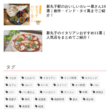
4
新丸子駅のおいしいカレー屋さん10
選｜創作・インド・タイ風までご紹
介！
5
新丸子のイタリアンおすすめ11選｜
人気店をまとめてご紹介！
タグ
うなぎ
とんかつ
イタリアン
インド料理
エスニック
カフェ
カレー
ケーキ
スイーツ
タイ料理
バル
バー
パン屋さん
ベーカリー
ラーメン
中華
串焼き
和菓子
寿司
居酒屋
海鮮料理
炭火
焼き鳥
焼肉
美容室
銭湯